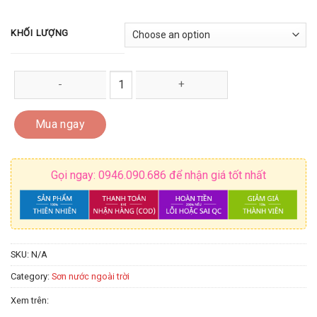
KHỐI LƯỢNG
SƠN BÁN BÓNG CAO CẤP NGOÀI TRỜI K5800-GOLD quantity
Mua ngay
Gọi ngay: 0946.090.686 để nhận giá tốt nhất
SKU:
N/A
Category:
Sơn nước ngoài trời
Xem trên: