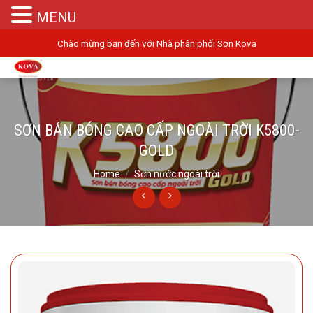
MENU
Skip
Chào mừng bạn đến với Nhà phân phối Sơn Kova
to
content
SƠN BÁN BÓNG CAO CẤP NGOÀI TRỜI K5800-
GOLD
Home
/
Sơn nước ngoài trời