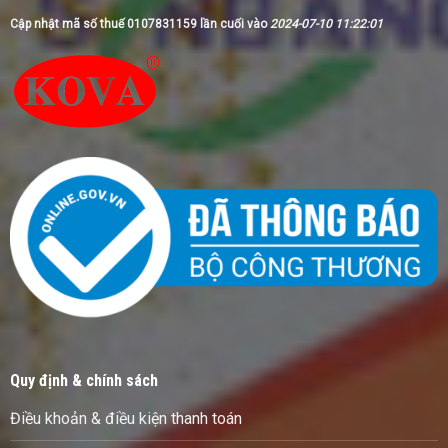
chosen
Cập nhật mã số thuế 0107831159 lần cuối vào
2024-07-10 11:22:01
on
the
product
page
Quy định & chính sách
Điều khoản & điều kiện thanh toán