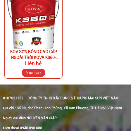
multiple
multiple
variants.
variants.
The
The
options
options
may
may
be
be
chosen
chosen
on
on
KOV SƠN BÓNG CAO CẤP
the
the
NGOÀI TRỜI KOVA K360-
product
product
Liên hệ
GOLD
page
page
Mua ngay
This
product
has
multiple
0107831159 – CÔNG TY TNHH XÂY DỰNG & THƯƠNG MẠI SƠN VIỆT NAM
variants.
Địa chỉ : Số 98, phố Phan Đình Phùng, Xã Đan Phượng, TP Hà Nội, Việt Nam
The
options
Người đại diện NGUYỄN VĂN GIÁP
may
Điện thoại 0946 090 686
be