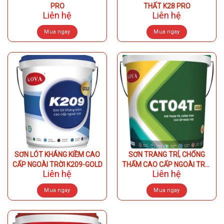
the
the
PRO
THẤT K28 PRO
product
product
Liên hệ
Liên hệ
page
page
Mua ngay
Mua ngay
This
This
product
product
has
has
multiple
multiple
variants.
variants.
The
The
options
options
may
may
be
be
chosen
chosen
on
on
SƠN LÓT KHÁNG KIỀM CAO
SƠN TRANG TRÍ, CHỐNG
the
the
CẤP NGOÀI TRỜI K209-GOLD
THẤM CAO CẤP NGOÀI TRỜI
product
product
Liên hệ
Liên hệ
KOVA CT04T-GOLD
page
page
Mua ngay
Mua ngay
This
This
product
product
has
has