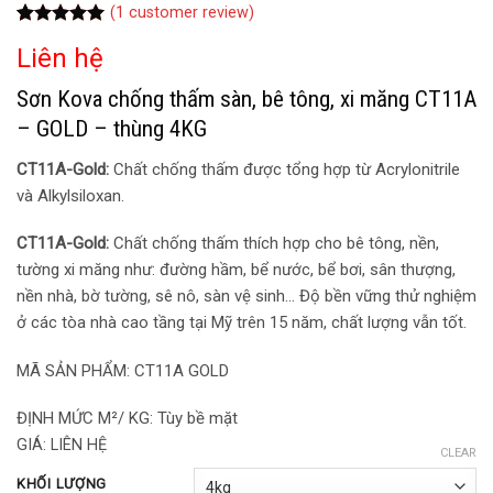
(
1
customer review)
Rated
1
5.00
Liên hệ
out of 5
based on
customer
Sơn Kova chống thấm sàn, bê tông, xi măng CT11A
rating
– GOLD – thùng 4KG
CT11A-Gold:
Chất chống thấm được tổng hợp từ Acrylonitrile
và Alkylsiloxan.
CT11A-Gold:
Chất chống thấm thích hợp cho bê tông, nền,
tường xi măng như: đường hầm, bể nước, bể bơi, sân thượng,
nền nhà, bờ tường, sê nô, sàn vệ sinh… Độ bền vững thử nghiệm
ở các tòa nhà cao tầng tại Mỹ trên 15 năm, chất lượng vẫn tốt.
MÃ SẢN PHẨM: CT11A GOLD
ĐỊNH MỨC M²/ KG: Tùy bề mặt
GIÁ:
LIÊN HỆ
CLEAR
KHỐI LƯỢNG