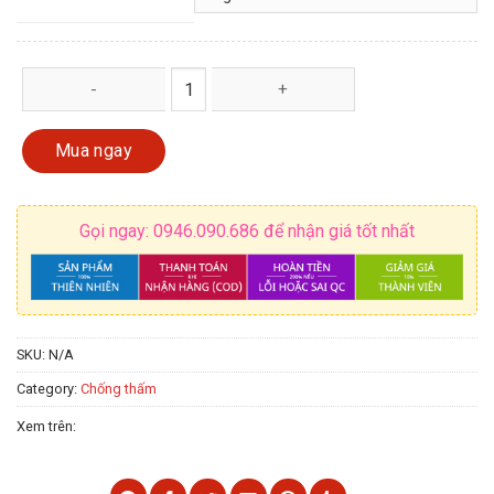
Sơn Kova chống thấm sàn, bê tông, xi măng CT11A - GOLD - thùng
Mua ngay
Gọi ngay: 0946.090.686 để nhận giá tốt nhất
SKU:
N/A
Category:
Chống thấm
Xem trên: