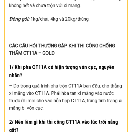
không hết và chưa trộn với xi măng.
Đóng gói:
1kg/chai, 4kg và 20kg/thùng.
CÁC CÂU HỎI THƯỜNG GẶP KHI THI CÔNG CHỐNG
THẤM CT11A – GOLD
1/ Khi pha CT11A có hiện tượng vón cục, nguyên
nhân?
– Do trong quá trình pha trộn CT11A ban đầu, cho thẳng
xi măng vào CT11A. Phải hòa tan xi măng vào nước
trước rồi mới cho vào hỗn hợp CT11A, tráng tình trạng xi
măng bị vón cục.
2/ Nên làm gì khi thi công CT11A vào lúc trời nắng
gắt?