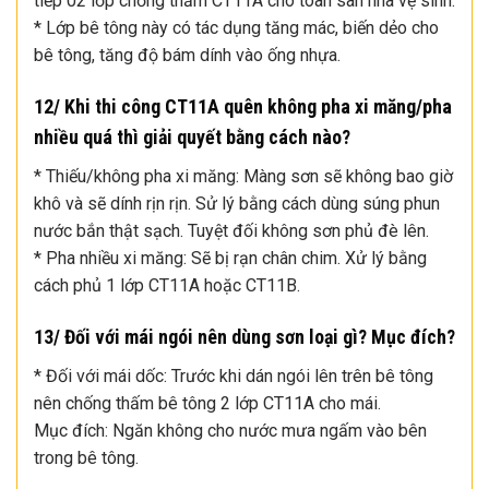
tiếp 02 lớp chống thấm CT11A cho toàn sàn nhà vệ sinh.
* Lớp bê tông này có tác dụng tăng mác, biến dẻo cho
bê tông, tăng độ bám dính vào ống nhựa.
12/ Khi thi công CT11A quên không pha xi măng/pha
nhiều quá thì giải quyết bằng cách nào?
* Thiếu/không pha xi măng: Màng sơn sẽ không bao giờ
khô và sẽ dính rịn rịn. Sử lý bằng cách dùng súng phun
nước bắn thật sạch. Tuyệt đối không sơn phủ đè lên.
* Pha nhiều xi măng: Sẽ bị rạn chân chim. Xử lý bằng
cách phủ 1 lớp CT11A hoặc CT11B.
13/ Đối với mái ngói nên dùng sơn loại gì? Mục đích?
* Đối với mái dốc: Trước khi dán ngói lên trên bê tông
nên chống thấm bê tông 2 lớp CT11A cho mái.
Mục đích: Ngăn không cho nước mưa ngấm vào bên
trong bê tông.