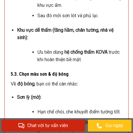
khu vực ẩm.
Sau đó mới sơn lót và phủ lại.
Khu vực dễ thấm (tầng hầm, chân tường, nhà vệ
sinh):
Ưu tiên dùng
hệ chống thấm KOVA
trước
khi hoàn thiện bề mặt.
5.3. Chọn màu sơn & độ bóng
Về
độ bóng
, bạn có thể cân nhắc:
Sơn lỳ (mờ):
Hạn chế chói, che khuyết điểm tường tốt.
Phù hợp phòng ngủ, phòng khách, không
Chat với tư vấn viên
Gọi ngay
gian cần sự ấm áp.