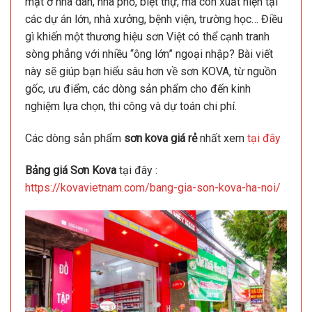
mặt ở nhà dân, nhà phố, biệt thự, mà còn xuất hiện tại
các dự án lớn, nhà xưởng, bệnh viện, trường học… Điều
gì khiến một thương hiệu sơn Việt có thể cạnh tranh
sòng phẳng với nhiều “ông lớn” ngoại nhập? Bài viết
này sẽ giúp bạn hiểu sâu hơn về sơn KOVA, từ nguồn
gốc, ưu điểm, các dòng sản phẩm cho đến kinh
nghiệm lựa chọn, thi công và dự toán chi phí.
Các dòng sản phẩm
sơn kova giá rẻ
nhất xem
tại đây
Bảng giá Sơn Kova
tại đây :
https://kovavietnam.com/bang-gia-son-kova-ha-noi/