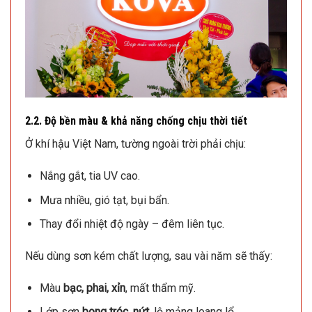
2.2. Độ bền màu & khả năng chống chịu thời tiết
Ở khí hậu Việt Nam, tường ngoài trời phải chịu:
Nắng gắt, tia UV cao.
Mưa nhiều, gió tạt, bụi bẩn.
Thay đổi nhiệt độ ngày – đêm liên tục.
Nếu dùng sơn kém chất lượng, sau vài năm sẽ thấy:
Màu
bạc, phai, xỉn
, mất thẩm mỹ.
Lớp sơn
bong tróc, nứt
, lộ mảng loang lổ.