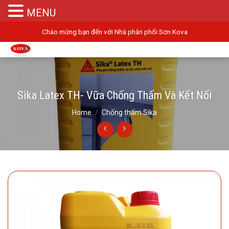
MENU
Skip
Chào mừng bạn đến với Nhà phân phối Sơn Kova
to
content
Sika Latex TH- Vữa Chống Thấm Và Kết Nối
Home
/
Chống thấm Sika