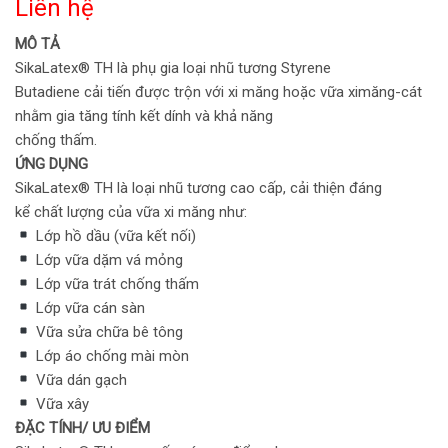
Liên hệ
MÔ TẢ
SikaLatex® TH là phụ gia loại nhũ tương Styrene
Butadiene cải tiến được trộn với xi măng hoặc vữa ximăng-cát
nhằm gia tăng tính kết dính và khả năng
chống thấm.
ỨNG DỤNG
SikaLatex® TH là loại nhũ tương cao cấp, cải thiện đáng
kể chất lượng của vữa xi măng như:
Lớp hồ dầu (vữa kết nối)
Lớp vữa dặm vá mỏng
Lớp vữa trát chống thấm
Lớp vữa cán sàn
Vữa sửa chữa bê tông
Lớp áo chống mài mòn
Vữa dán gạch
Vữa xây
ĐẶC TÍNH/ ƯU ĐIỂM