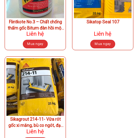
Flintkote No.3 – Chất chống
Sikatop Seal 107
thấm gốc Bitum đàn hồi một
Liên hệ
Liên hệ
thành phần
Mua ngay
Mua ngay
Sikagrout 214-11- Vữa rót
gốc xi măng, bù co ngót, đạt
Liên hệ
cường độ cao sớm