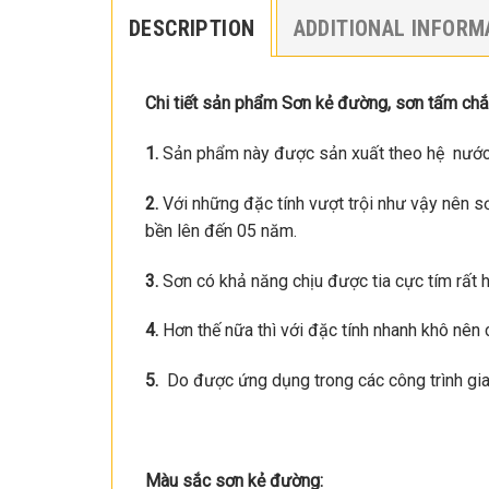
DESCRIPTION
ADDITIONAL INFORM
Chi tiết sản phẩm
Sơn k
ẻ
đư
ờ
ng, sơn t
ấm chắ
1.
Sản phẩm này được sản xuất theo hệ nước gốc
2.
Với những đặc tính vượt trội như vậy nên s
bền lên đến 05 năm.
3.
Sơn có khả năng chịu được tia cực tím rất hi
4.
Hơn thế nữa thì với đặc tính nhanh khô nên 
5.
Do được ứng dụng trong các công trình gia
Màu sắc sơn kẻ đường: