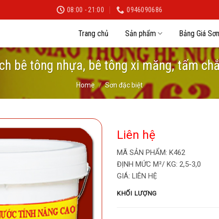
08:00 - 21:00
0946090686
Trang chủ
Sản phẩm
Bảng Giá Sơ
h bê tông nhựa, bê tông xi măng, tấm ch
Home
/
Sơn đặc biệt
Liên hệ
MÃ SẢN PHẨM:
K462
ĐỊNH MỨC M²/ KG: 2,5-3,0
GIÁ:
LIÊN HỆ
KHỐI LƯỢNG