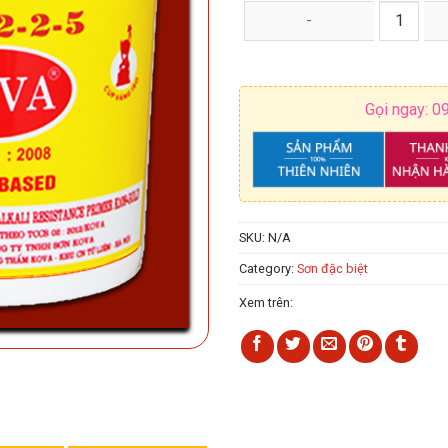
Sơn KOVA kẻ vạch bê tông nhựa,
Gọi ngay: 0
SKU:
N/A
Category:
Sơn đặc biệt
Xem trên: