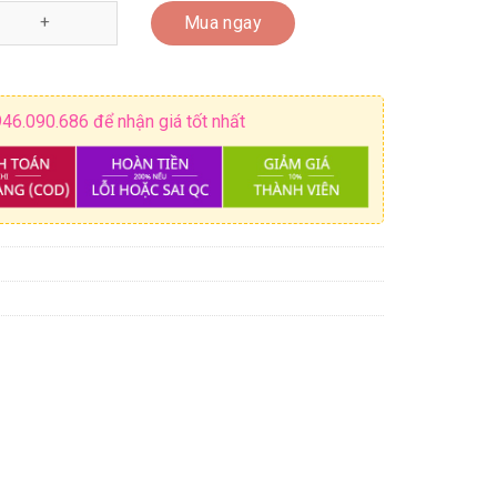
 bê tông xi măng, tấm chắn con lươn K462 quantity
Mua ngay
946.090.686 để nhận giá tốt nhất