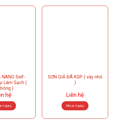
 NANO Self-
SƠN GIẢ ĐÁ KSP ( vảy nhỏ
Tự Làm Sạch (
)
 bóng )
ên hệ
Liên hệ
a ngay
Mua ngay
This
This
product
product
has
has
multiple
multiple