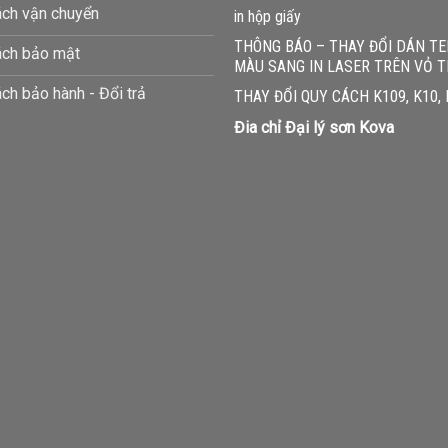
may
ách vận chuyển
in hộp giấy
e
THÔNG BÁO – THAY ĐỔI DÁN T
ách bảo mật
hosen
MÀU SANG IN LASER TRÊN VỎ 
n
ch bảo hành - Đổi trả
THAY ĐỔI QUY CÁCH K109, K10,
he
roduct
Đia chỉ Đại lý sơn Kova
age