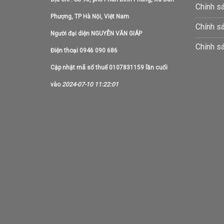
may
Chính s
be
b
Phượng, TP Hà Nội, Việt Nam
Chính s
chosen
c
Người đại diện NGUYỄN VĂN GIÁP
on
o
Chính sá
the
t
Điện thoại 0946 090 686
product
p
Cập nhật mã số thuế 0107831159 lần cuối
page
p
vào
2024-07-10 11:22:01