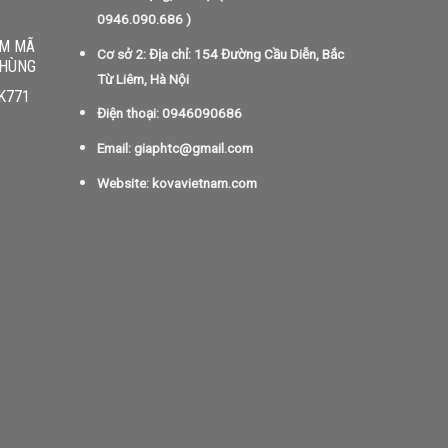
0946.090.686
)
EM MÃ
Cơ sở 2: Địa chỉ: 154 Đường Cầu Diễn, Bắc
THÙNG
Từ Liêm, Hà Nội
 K771
Điện thoại: 0946090686
Email: giaphtc@gmail.com
Website: kovavietnam.com