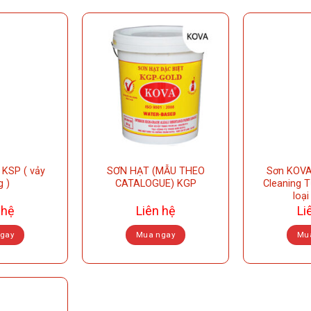
KSP ( vảy
SƠN HẠT (MẪU THEO
Sơn KOVA
g )
CATALOGUE) KGP
Cleaning 
loại
 hệ
Liên hệ
Li
gay
Mua ngay
Mu
his
This
roduct
product
as
has
ultiple
multiple