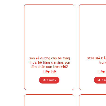
Sơn kẻ đường cho bê tông
SƠN GIẢ ĐÁ 
nhựa, bê tông xi măng, sơn
trun
tấm chắn con lươn k462
Liên hệ
Liên
Mua ngay
Mua n
T
p
h
m