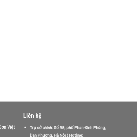
variants.
variants.
The
The
options
options
may
may
be
be
chosen
chosen
on
on
the
the
product
product
page
page
Liên hệ
Sơn Việt
Trụ sở chính: Số 98, phố Phan Đình Phùng,
Đan Phượng, Hà Nội ( Hotline: